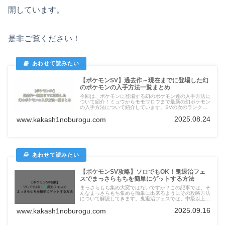
開しています。
是非ご覧ください！
【ポケモンSV】過去作～現在までに登場した幻
のポケモンの入手方法一覧まとめ
今回は、ポケモンに登場する幻のポケモン達の入手方法に
ついて紹介！ミュウからモモワロウまで最新の幻ポケモン
の入手方法について紹介しています。SVの次のランクマ
ッチで解禁され、入手方法に困っている！図鑑を埋めた
2025.08.24
www.kakash1noburogu.com
い！そんな方にオススメの記事となっています！
【ポケモンSV攻略】ソロでもOK！鬼退治フェ
スでまっさらもちを簡単にゲットする方法
まっさらもち集め大変ではないですか？この記事では、そ
んなまっさらもち集めを簡単に出来るようにその攻略方法
について解説してきます。鬼退治フェスでは、中級以上で
まっさらもちが入手出来るので、難しくてなかなかクリア
2025.09.16
www.kakash1noburogu.com
できない人は、是非参考にしてみてください。