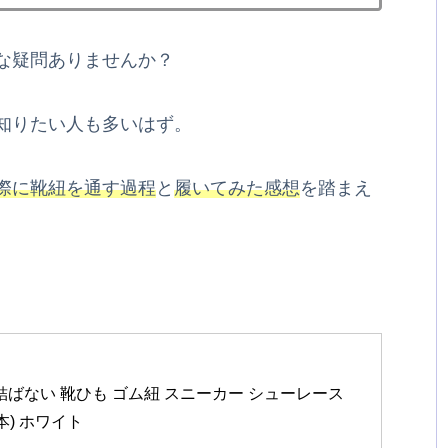
な疑問ありませんか？
知りたい人も多いはず。
際に靴紐を通す過程
と
履いてみた感想
を踏まえ
 靴紐 結ばない 靴ひも ゴム紐 スニーカー シューレース 
本) ホワイト